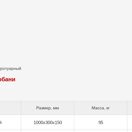
тротуарный
юбани
Размер, мм
Масса, кг
й
1000х300х150
95