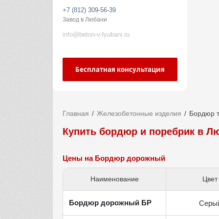
+7 (812) 309-56-39
Завод в Любани
info@beton-v-lyubani.ru
Бесплатная консультация
Главная
Железобетонные изделия
Бордюр 
Купить бордюр и поребрик в Л
Цены на Бордюр дорожный
Наименование
Цвет
Бордюр дорожный БР
Серы