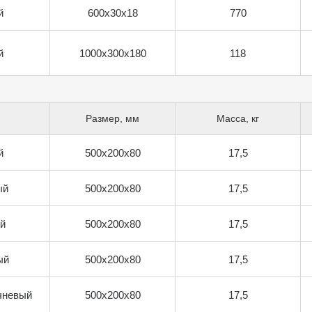
й
600х30х18
770
й
1000х300х180
118
Размер, мм
Масса, кг
й
500х200х80
17,5
ый
500х200х80
17,5
й
500х200х80
17,5
ый
500х200х80
17,5
чневый
500х200х80
17,5