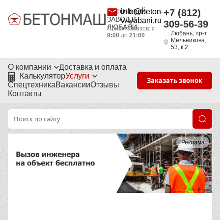
БЕТОННЫЙ
info@beton-
+7 (812)
ЗАВОД В
v-lyubani.ru
309-56-39
ЛЮБАНИ
Приём заказов: с
Любань, пр-т
8:00
до
21:00
Мельникова,
53, к.2
О компании
Доставка и оплата
Калькулятор
Услуги
Заказать звонок
Спецтехника
Вакансии
Отзывы
Контакты
Реклама