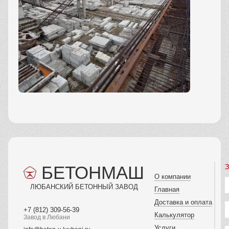
БЕТОНМАШ
З
О компании
ЛЮБАНСКИЙ БЕТОННЫЙ ЗАВОД
Главная
Доставка и оплата
+7 (812) 309-56-39
Калькулятор
Завод в Любани
Услуги