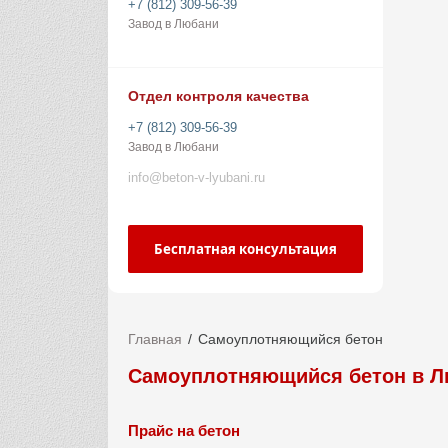
+7 (812) 309-56-39
Завод в Любани
Отдел контроля качества
+7 (812) 309-56-39
Завод в Любани
info@beton-v-lyubani.ru
Бесплатная консультация
Главная
Самоуплотняющийся бетон
Самоуплотняющийся бетон в 
Прайс на бетон