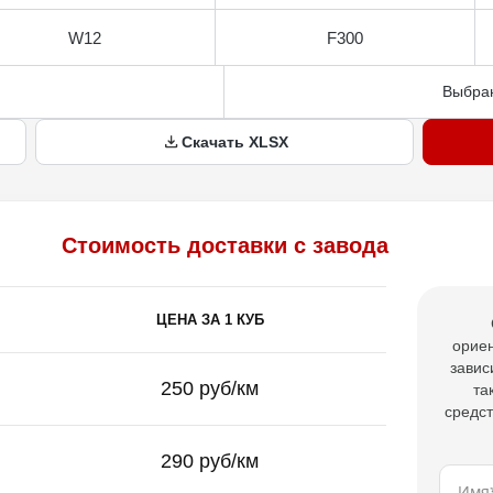
W12
F300
Выбран
Скачать XLSX
Стоимость доставки с завода
ЦЕНА ЗА 1 КУБ
ориен
завис
250 руб/км
та
средст
290 руб/км