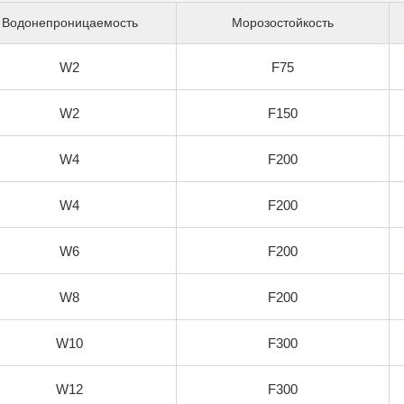
Водонепроницаемость
Морозостойкость
W2
F75
W2
F150
W4
F200
W4
F200
W6
F200
W8
F200
W10
F300
W12
F300