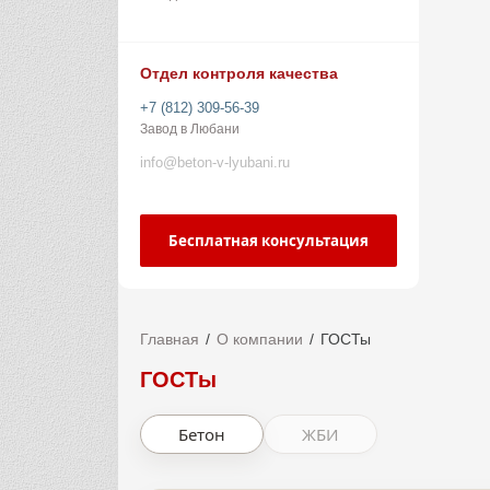
Отдел контроля качества
+7 (812) 309-56-39
Завод в Любани
info@beton-v-lyubani.ru
Бесплатная консультация
Главная
О компании
ГОСТы
ГОСТы
Бетон
ЖБИ