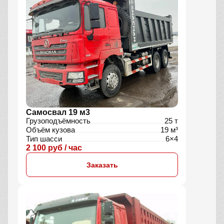
Самосвал 19 м3
Грузоподъёмность
25 т
Объём кузова
19 м³
Тип шасси
6×4
2 100 руб / час
Заказать