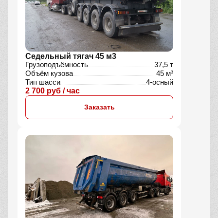
Седельный тягач 45 м3
Грузоподъёмность
37,5 т
Объём кузова
45 м³
Тип шасси
4-осный
2 700 руб / час
Заказать