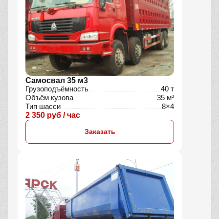
Самосвал 35 м3
Грузоподъёмность
40 т
Объём кузова
35 м³
Тип шасси
8×4
2 350 руб / час
Заказать