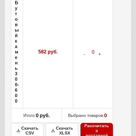
Б
у
т
о
в
ы
й
к
а
м
582 руб.
е
н
ь
3
0
0-
6
0
0
Итого:
0 руб.
Выбрано товаров:
0
Рассчитать
Скачать
Скачать
с
CSV
XLSX
доставкой