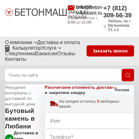
БЕТОННЫЙ
info@beton-
+7 (812)
ЗАВОД В
v-lyubani.ru
309-56-39
ЛЮБАНИ
Приём заказов: с
Любань, пр-т
8:00
до
21:00
Мельникова,
53, к.2
О компании
Доставка и оплата
Калькулятор
Услуги
Заказать звонок
Спецтехника
Вакансии
Отзывы
Контакты
Рассчитаем стоимость доставки
Нерудные
Реклама
и закрепим скидку
материалы с
доставкой по
На сегодня осталось
3
свободных
выгодной цене
машин
Бутовый
камень в
Любани
Доставка в
день