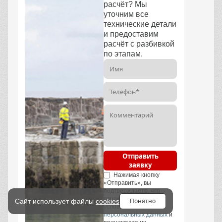
расчёт? Мы
уточним все
технические детали
и предоставим
расчёт с разбивкой
по этапам.
Отправить
заявку
Нажимая кнопку
«Отправить», вы
подтверждаете, что
ознакомились с
Понятно
Сайт использует файлы
cookies
условиями обработки
персональных данных
и