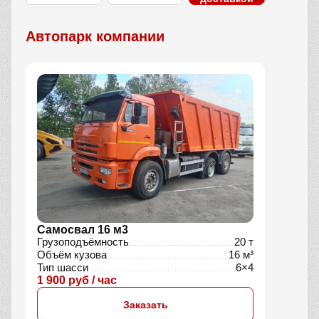
Автопарк компании
Самосвал 16 м3
Грузоподъёмность
20 т
Объём кузова
16 м³
Тип шасси
6×4
1 900 руб / час
Заказать