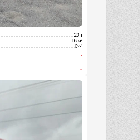
20 т
16 м³
6×4