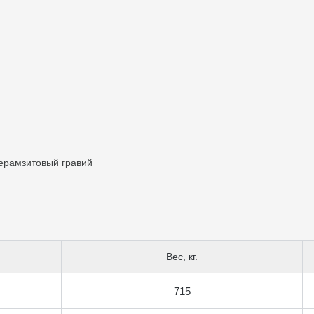
ерамзитовый гравий
и
Вес, кг.
715