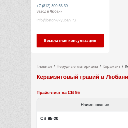
+7 (812) 309-56-39
Завод в Любани
info@beton-v-lyubani.ru
Бесплатная консультация
Главная
Нерудные материалы
Керамзит
К
Керамзитовый гравий в Любан
Прайс-лист на СВ 95
Наименование
СВ 95-20