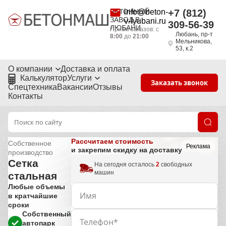
БЕТОННЫЙ
info@beton-
+7 (812)
ЗАВОД В
v-lyubani.ru
309-56-39
ЛЮБАНИ
Приём заказов: с
Любань, пр-т
8:00
до
21:00
Мельникова,
53, к.2
О компании
Доставка и оплата
Калькулятор
Услуги
Заказать звонок
Спецтехника
Вакансии
Отзывы
Контакты
Рассчитаем стоимость
Собственное
Реклама
и закрепим скидку на доставку
производство
Сетка
На сегодня осталось
2
свободных
машин
стальная
Любые объемы
в кратчайшие
сроки
Собственный
автопарк