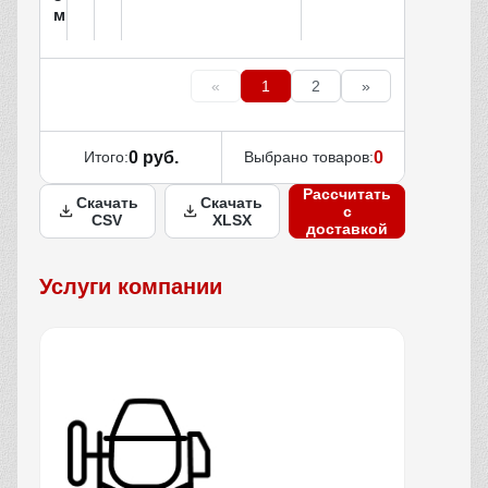
м
«
1
2
»
Итого:
0 руб.
Выбрано товаров:
0
Рассчитать
Скачать
Скачать
с
CSV
XLSX
доставкой
Услуги компании