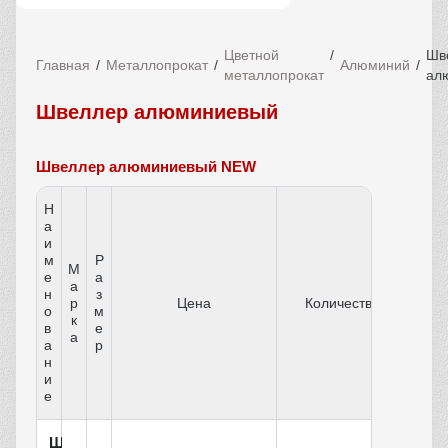
Цветной
Шв
Главная
Металлопрокат
Алюминий
металлопрокат
ал
Швеллер алюминиевый
Швеллер алюминиевый NEW
Н
а
и
м
Р
М
е
а
а
н
з
р
Цена
Количество
о
м
к
в
е
а
а
р
н
и
е
Ш