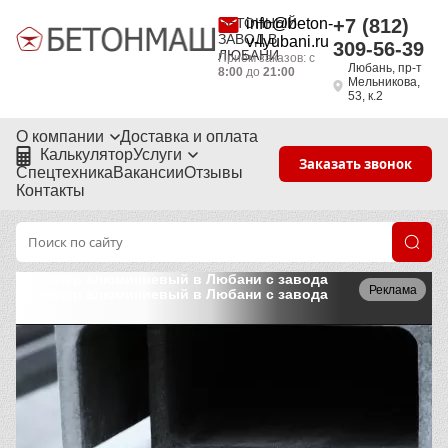
БЕТОННЫЙ
info@beton-
+7 (812)
ЗАВОД В
v-lyubani.ru
309-56-39
ЛЮБАНИ
Приём заказов: с
Любань, пр-т
8:00
до
21:00
Мельникова,
53, к.2
О компании
Доставка и оплата
Калькулятор
Услуги
Заказать звонок
Спецтехника
Вакансии
Отзывы
Контакты
Швеллер алюминиевый в Любани с завода
Реклама
Швеллер алюминиевый в Любани с завода