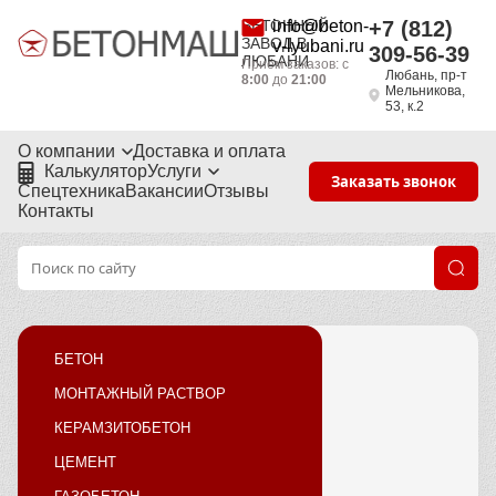
БЕТОННЫЙ
info@beton-
+7 (812)
ЗАВОД В
v-lyubani.ru
309-56-39
ЛЮБАНИ
Приём заказов: с
Любань, пр-т
8:00
до
21:00
Мельникова,
53, к.2
О компании
Доставка и оплата
Калькулятор
Услуги
Заказать звонок
Спецтехника
Вакансии
Отзывы
Контакты
БЕТОН
МОНТАЖНЫЙ РАСТВОР
КЕРАМЗИТОБЕТОН
ЦЕМЕНТ