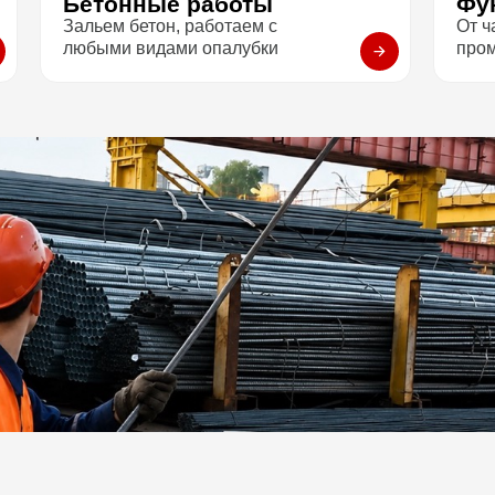
Бетонные работы
Фу
Зальем бетон, работаем с
От ч
любыми видами опалубки
про