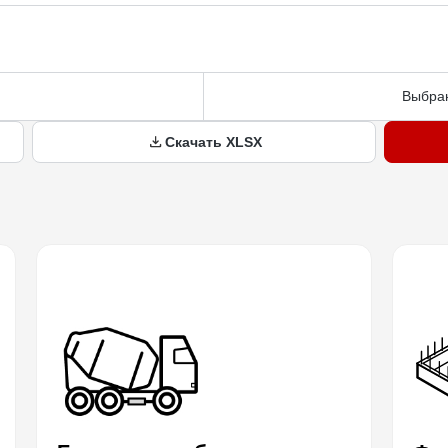
Выбран
Скачать XLSX