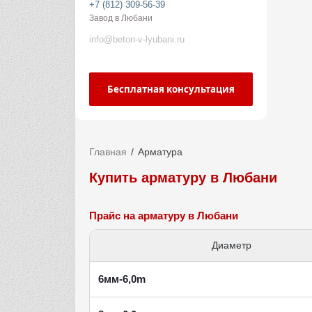
+7 (812) 309-56-39
Завод в Любани
info@beton-v-lyubani.ru
Бесплатная консультация
Главная
Арматура
Купить арматуру в Любани
Прайс на арматуру в Любани
Диаметр
6мм-6,0m